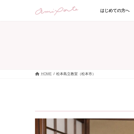
コ
ナ
ン
ビ
はじめての方へ
テ
ゲ
ン
ー
ツ
シ
へ
ョ
ス
ン
キ
に
ッ
移
プ
動
HOME
松本島立教室（松本市）